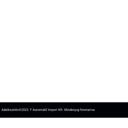
Adatkezelés
©2023. F Automobil Import Kft. Mindenjog fenntartva.