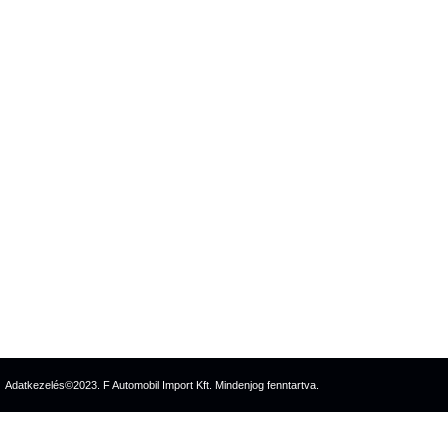
Adatkezelés
©2023. F Automobil Import Kft. Mindenjog fenntartva.