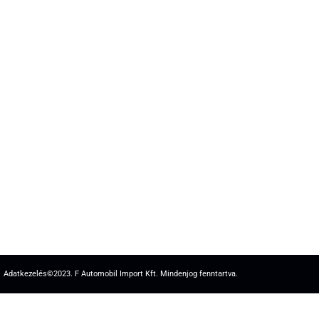
Adatkezelés
©2023. F Automobil Import Kft. Mindenjog fenntartva.