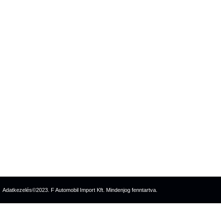
Adatkezelés
©2023. F Automobil Import Kft. Mindenjog fenntartva.