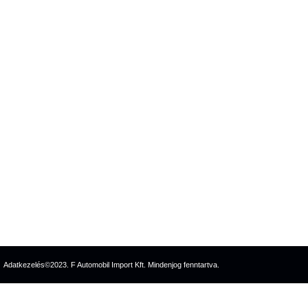
Adatkezelés
©2023. F Automobil Import Kft. Mindenjog fenntartva.