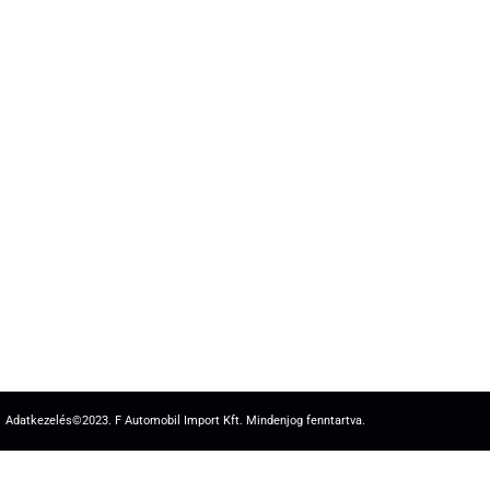
Adatkezelés
©2023. F Automobil Import Kft. Mindenjog fenntartva.