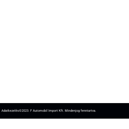
Adatkezelés
©2023. F Automobil Import Kft. Mindenjog fenntartva.