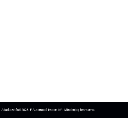
Adatkezelés
©2023. F Automobil Import Kft. Mindenjog fenntartva.