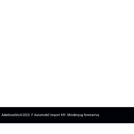
Adatkezelés
©2023. F Automobil Import Kft. Mindenjog fenntartva.