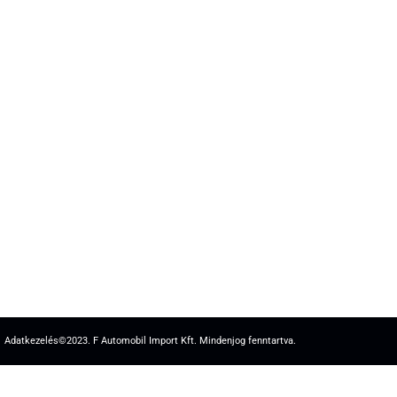
Adatkezelés
©2023. F Automobil Import Kft. Mindenjog fenntartva.