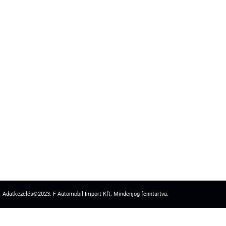
Adatkezelés
©2023. F Automobil Import Kft. Mindenjog fenntartva.