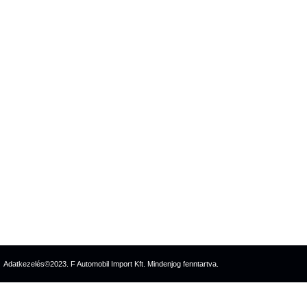
Adatkezelés
©2023. F Automobil Import Kft. Mindenjog fenntartva.