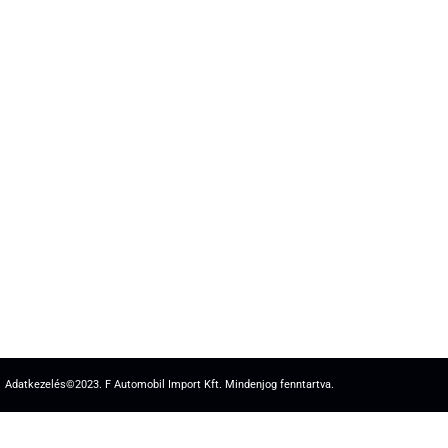
Adatkezelés
©2023. F Automobil Import Kft. Mindenjog fenntartva.