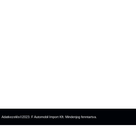
Adatkezelés
©2023. F Automobil Import Kft. Mindenjog fenntartva.