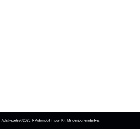
Adatkezelés
©2023. F Automobil Import Kft. Mindenjog fenntartva.