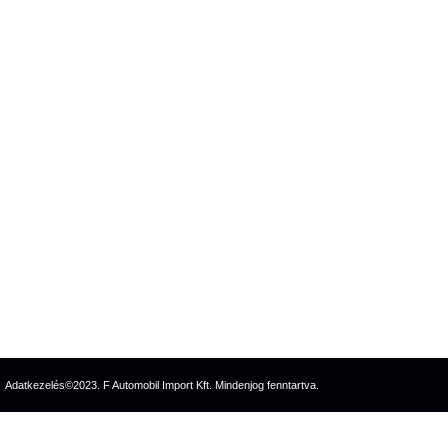
Adatkezelés
©2023. F Automobil Import Kft. Mindenjog fenntartva.