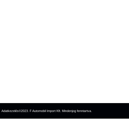
Adatkezelés
©2023. F Automobil Import Kft. Mindenjog fenntartva.