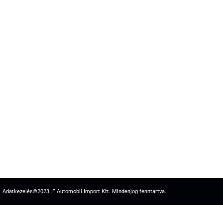
Adatkezelés
©2023. F Automobil Import Kft. Mindenjog fenntartva.