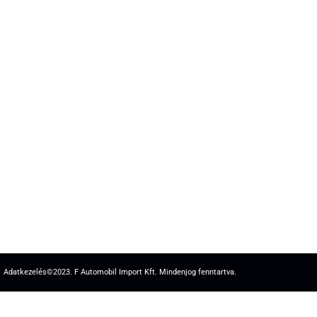
Adatkezelés
©2023. F Automobil Import Kft. Mindenjog fenntartva.