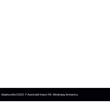
Adatkezelés
©2023. F Automobil Import Kft. Mindenjog fenntartva.