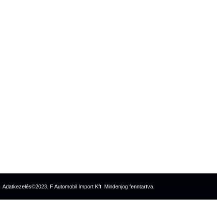
Adatkezelés
©2023. F Automobil Import Kft. Mindenjog fenntartva.