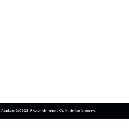
Adatkezelés
©2023. F Automobil Import Kft. Mindenjog fenntartva.