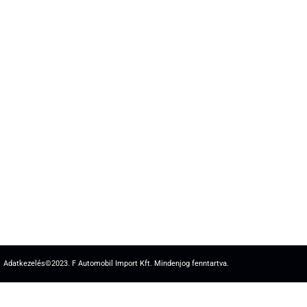
Adatkezelés
©2023. F Automobil Import Kft. Mindenjog fenntartva.