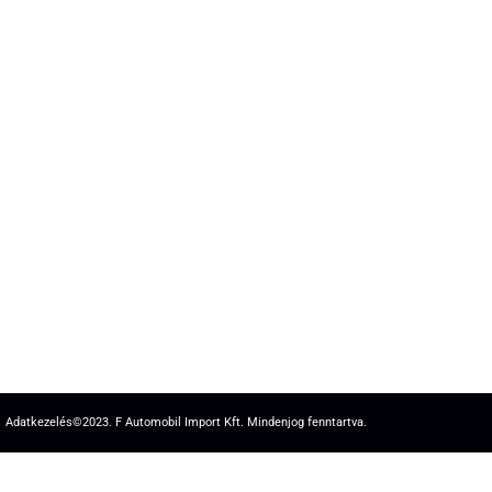
Adatkezelés
©2023. F Automobil Import Kft. Mindenjog fenntartva.