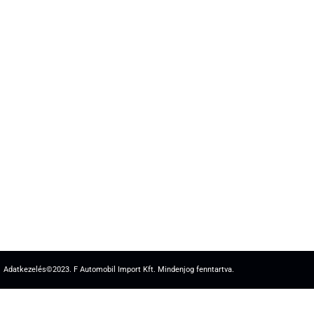
Adatkezelés
©2023. F Automobil Import Kft. Mindenjog fenntartva.