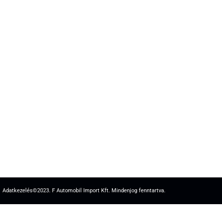
Adatkezelés
©2023. F Automobil Import Kft. Mindenjog fenntartva.