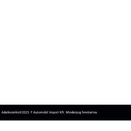
Adatkezelés
©2023. F Automobil Import Kft. Mindenjog fenntartva.